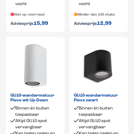
vocht
vocht
Niet op voorraad
Minder dan 100 stuks
15,99
12,99
Adviesprijs
Adviesprijs
GU10-wandarmatuur
GU10-wandarmatuur
Piove wit Up-Down
Piove zwart
Binnen én buiten
Binnen én buiten
toepasbaar
toepasbaar
Altijd GU10 spot
Altijd GU10 spot
vervangbaar
vervangbaar
Kan tegen regen en
Kan tegen regen en