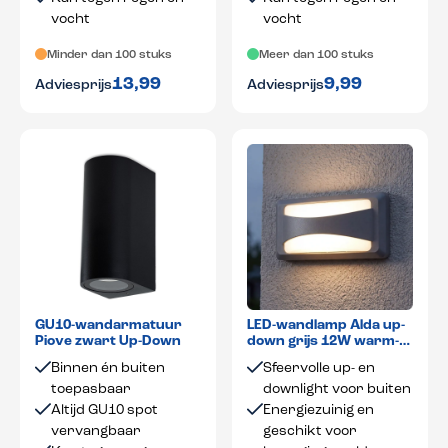
vocht
vocht
Minder dan 100 stuks
Meer dan 100 stuks
13,99
9,99
Adviesprijs
Adviesprijs
GU10-wandarmatuur
LED-wandlamp Alda up-
Piove zwart Up-Down
down grijs 12W warm-
wit
Binnen én buiten
Sfeervolle up- en
toepasbaar
downlight voor buiten
Altijd GU10 spot
Energiezuinig en
vervangbaar
geschikt voor