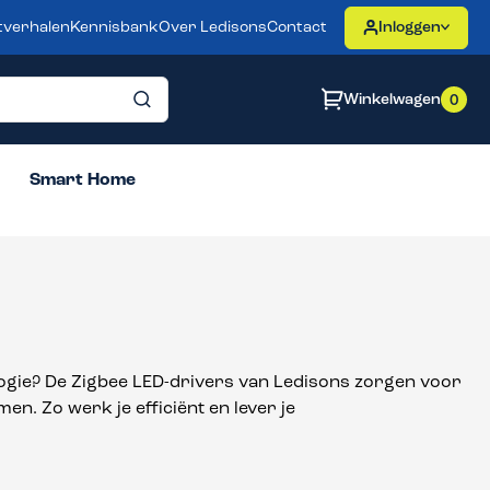
tverhalen
Kennisbank
Over Ledisons
Contact
Inloggen
Winkelwagen
0
Smart Home
ogie? De Zigbee LED-drivers van Ledisons zorgen voor
en. Zo werk je efficiënt en lever je