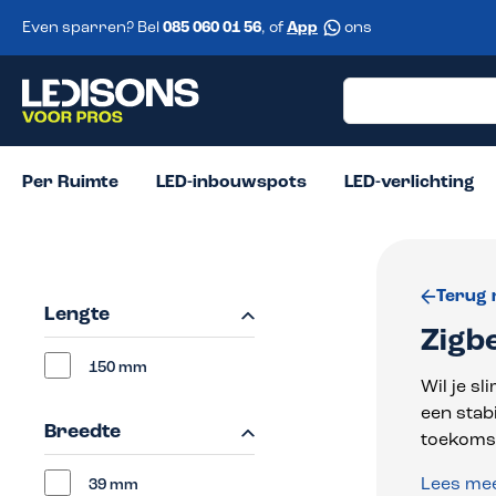
 zoekopdracht
Ga naar de hoofdnavigatie
Even sparren? Bel
085 060 01 56
, of
App
ons
Per Ruimte
LED-inbouwspots
LED-verlichting
Terug 
Lengte
Zigb
150 mm
Wil je s
een stab
Breedte
toekomst
Lees me
39 mm