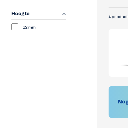
Hoogte
1
product
12 mm
Nog