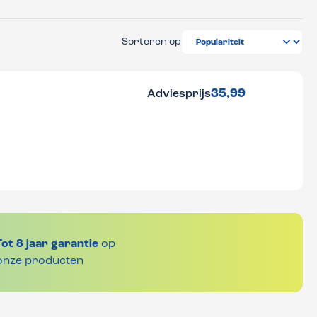
Sorteren op
35,99
Adviesprijs
Tot 8 jaar garantie
op
onze producten