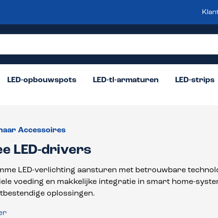
Klan
LED-opbouwspots
LED-tl-armaturen
LED-strips
naar Accessoires
ee LED-drivers
limme LED-verlichting aansturen met betrouwbare technol
iele voeding en makkelijke integratie in smart home-system
bestendige oplossingen.
er