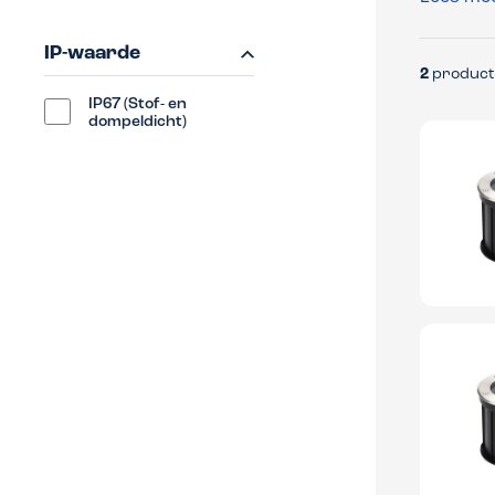
IP-waarde
2
product
IP67 (Stof- en
dompeldicht)