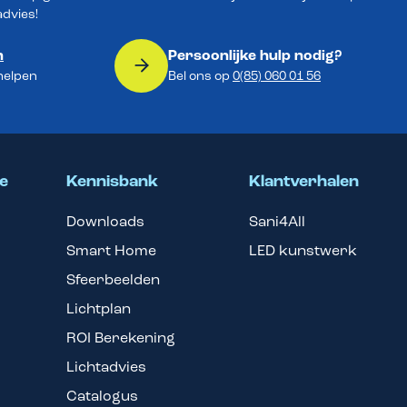
advies!
n
Persoonlijke hulp nodig?
 helpen
Bel ons op
0(85) 060 01 56
e
Kennisbank
Klantverhalen
Downloads
Sani4All
Smart Home
LED kunstwerk
Sfeerbeelden
Lichtplan
ROI Berekening
Lichtadvies
Catalogus