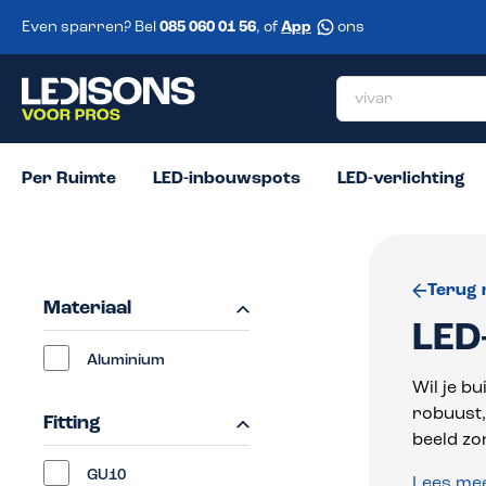
 zoekopdracht
Ga naar de hoofdnavigatie
Even sparren? Bel
085 060 01 56
, of
App
ons
Per Ruimte
LED-inbouwspots
LED-verlichting
Terug 
Materiaal
LED
Aluminium
Wil je b
robuust,
Fitting
beeld z
GU10
Lees me