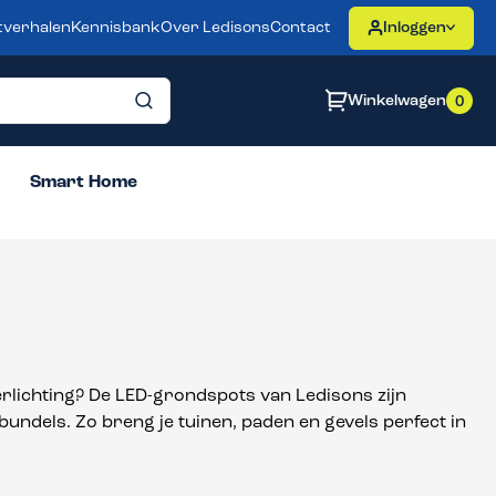
tverhalen
Kennisbank
Over Ledisons
Contact
Inloggen
Winkelwagen
0
Smart Home
rlichting? De LED-grondspots van Ledisons zijn
bundels. Zo breng je tuinen, paden en gevels perfect in