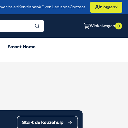
tverhalen
Kennisbank
Over Ledisons
Contact
Inloggen
Winkelwagen
0
Smart Home