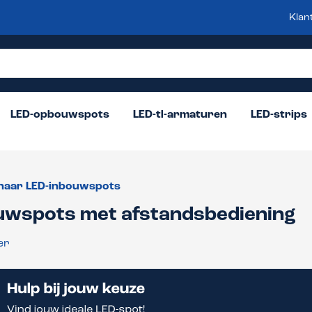
Klan
LED-opbouwspots
LED-tl-armaturen
LED-strips
naar LED-inbouwspots
uwspots met afstandsbediening
er