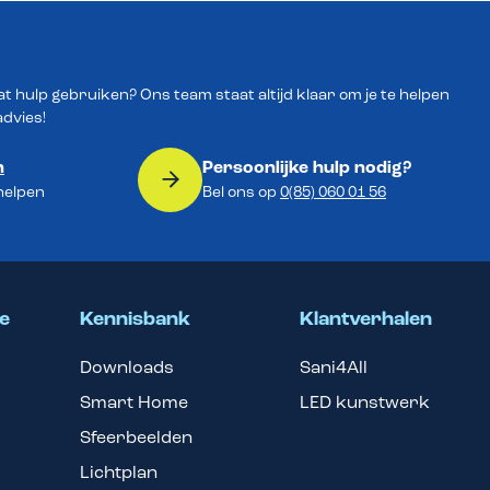
wat hulp gebruiken? Ons team staat altijd klaar om je te helpen
advies!
n
Persoonlijke hulp nodig?
 helpen
Bel ons op
0(85) 060 01 56
e
Kennisbank
Klantverhalen
Downloads
Sani4All
Smart Home
LED kunstwerk
Sfeerbeelden
Lichtplan