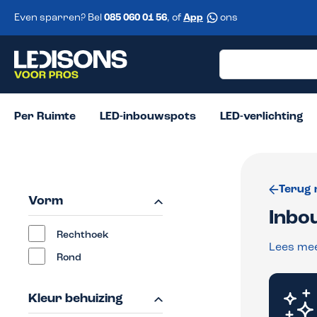
 zoekopdracht
Ga naar de hoofdnavigatie
Even sparren? Bel
085 060 01 56
, of
App
ons
Per Ruimte
LED-inbouwspots
LED-verlichting
Terug 
Vorm
Inbo
Rechthoek
Lees me
Rond
Kleur behuizing