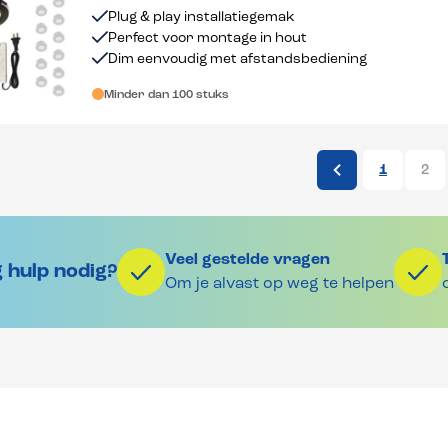
dimbaar 1-12 stuks
Plug & play installatiegemak
Perfect voor montage in hout
Dim eenvoudig met afstandsbediening
Minder dan 100 stuks
1
2
Veel gestelde vragen
 hulp nodig?
Om je alvast op weg te helpen