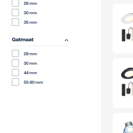
26 mm
30 mm
35 mm
Gatmaat
28 mm
30 mm
44 mm
55-60 mm