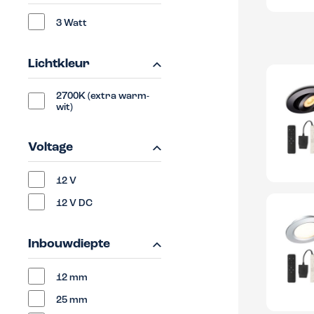
3 Watt
Lichtkleur
2700K (extra warm-
wit)
Voltage
12 V
12 V DC
Inbouwdiepte
12 mm
25 mm