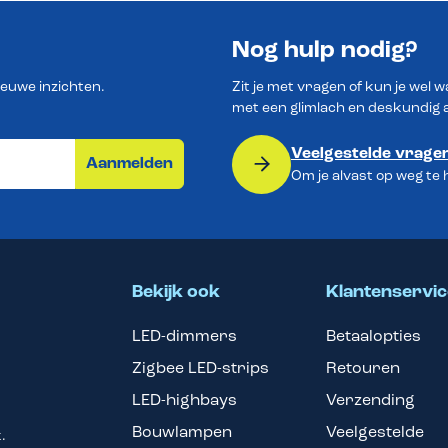
Nog hulp nodig?
ieuwe inzichten.
Zit je met vragen of kun je wel 
met een glimlach en deskundig 
Veelgestelde vrage
Aanmelden
Om je alvast op weg te
Bekijk ook
Klantenservic
LED-dimmers
Betaalopties
Zigbee LED-strips
Retouren
LED-highbays
Verzending
Bouwlampen
Veelgestelde
.