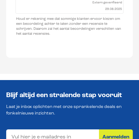
Extern geverifieerd
29.08.2025
Houd er rekening mee dat sommige klanten ervoor kiezen om
een beoordeling achter te laten zonder een recensie te
schrijven. Daarom zal het aantal beoordelingen verschillen van
het aantal recensies.
Blijf altijd een stralende stap vooruit
Laat je inbox oplichten met onze sprankelende deals en
fonkelnieuwe inzichten.
Aanmelden