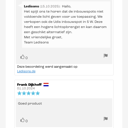
Antwoord
Ledisons
:
Hallo,
(15.10.2025)
van:
Het spijt ons te horen dat de inbouwspots niet
voldoende licht geven voor uw toepassing. We
verkopen ook de Udis inbouwspot in 5 W. Deze
heeft een hogere lichtopbrengst en kan daarom
een geschikt alternatief zijn.
Met vriendelijke groet,
Team Ledisons
Stem
stem(men)
0
omhoog
Deze beoordeling werd aangemaakt op
Ledisons.de
Auteur
Frank Dijkhoff
Beoordelingsdatum:
van
01.10.2024
deze
Beoordeling:
beoordeling:
5.0
uit
Beoordelingstekst:
Goed product
5
sterren
Stem
stem(men)
0
omhoog