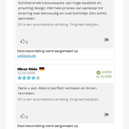
uit
Beoordelingstekst:
Schitterende inbouwspots van hoge kwaliteit en
5
prachtig design. Het hele proces van aankoop tot
sterren
levering was eenvoudig en overzichtelijk. Een echte
aanrader.
Dit is een automatische vertaling. Origineel bekijken.
Stem
stem(men)
0
omhoog
Deze beoordeling werd aangemaakt op
Ledisons.de
Auteur
Oliver Röde
Beoordelingsdatum:
Geverifieerd
KOPER
van
13.02.2026
Aankoopda
31.01.2026
deze
Beoordeling:
beoordeling:
4.0
uit
Beoordelingstekst:
Dank u wel. Alles is perfect verlopen en ik ben
5
tevreden.
sterren
Dit is een automatische vertaling. Origineel bekijken.
Stem
stem(men)
0
omhoog
Deze beoordeling werd aangemaakt op