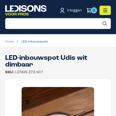
de hoofdinhoud
Inloggen
0
Home
LED-inbouwspots
LED-inbouwspot Udis wit
dimbaar
SKU:
LDN36-273-WIT