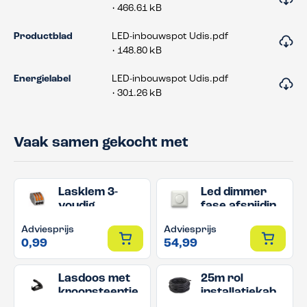
• 466.61 kB
Productblad
LED-inbouwspot Udis.pdf
• 148.80 kB
Energielabel
LED-inbouwspot Udis.pdf
• 301.26 kB
Vaak samen gekocht met
Lasklem 3-
Led dimmer
voudig
fase afsnijding
200W
Adviesprijs
Adviesprijs
0,99
54,99
Lasdoos met
25m rol
kroonsteentje
installatiekabel
2x0.75mm2