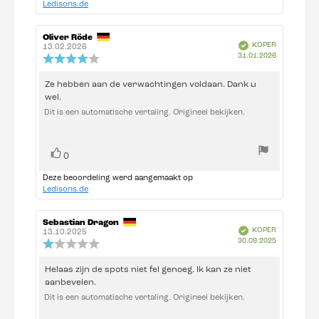
Ledisons.de
Auteur
Oliver Röde
Beoordelingsdatum:
Geverifieerd
KOPER
van
13.02.2026
Aankoopda
31.01.2026
deze
Beoordeling:
beoordeling:
4.0
uit
Beoordelingstekst:
Ze hebben aan de verwachtingen voldaan. Dank u
5
wel.
sterren
Dit is een automatische vertaling. Origineel bekijken.
Stem
stem(men)
0
omhoog
Deze beoordeling werd aangemaakt op
Ledisons.de
Auteur
Sebastian Dragon
Beoordelingsdatum:
Geverifieerd
KOPER
van
13.10.2025
Aankoopda
30.09.2025
deze
Beoordeling:
beoordeling:
1.0
uit
Beoordelingstekst:
Helaas zijn de spots niet fel genoeg. Ik kan ze niet
5
aanbevelen.
sterren
Dit is een automatische vertaling. Origineel bekijken.